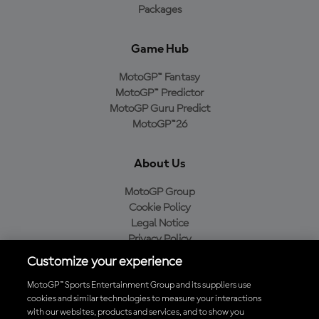
Packages
Game Hub
MotoGP™ Fantasy
MotoGP™ Predictor
MotoGP Guru Predict
MotoGP™26
About Us
MotoGP Group
Cookie Policy
Legal Notice
Privacy Policy
Purchase Policy
Customize your experience
MotoGP™ Sports Entertainment Group and its suppliers use
cookies and similar technologies to measure your interactions
with our websites, products and services, and to show you
Baixe o aplicativo oficial da MotoGP™