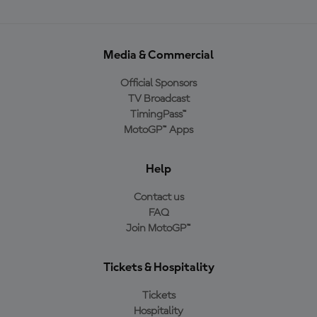
Media & Commercial
Official Sponsors
TV Broadcast
TimingPass™
MotoGP™ Apps
Help
Contact us
FAQ
Join MotoGP™
Tickets & Hospitality
Tickets
Hospitality