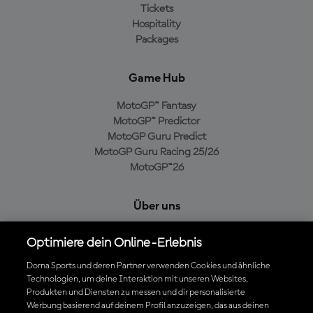
Tickets
Hospitality
Packages
Game Hub
MotoGP™ Fantasy
MotoGP™ Predictor
MotoGP Guru Predict
MotoGP Guru Racing 25/26
MotoGP™26
Über uns
MotoGP Group
Optimiere dein Online-Erlebnis
Cookie-Richtlinien
Geschäftsbedingungen
Dorna Sports und deren Partner verwenden Cookies und ähnliche
Technologien, um deine Interaktion mit unseren Websites,
Datenschutzrichtlinien
Produkten und Diensten zu messen und dir personalisierte
Kaufrichtlinie
Werbung basierend auf deinem Profil anzuzeigen, das aus deinen