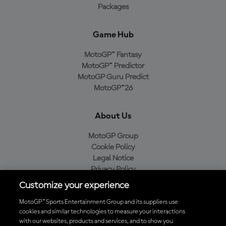
Packages
Game Hub
MotoGP™ Fantasy
MotoGP™ Predictor
MotoGP Guru Predict
MotoGP™26
About Us
MotoGP Group
Cookie Policy
Legal Notice
Privacy Policy
Purchase Policy
Customize your experience
MotoGP™ Sports Entertainment Group and its suppliers use
cookies and similar technologies to measure your interactions
with our websites, products and services, and to show you
Baixe o aplicativo oficial da MotoGP™