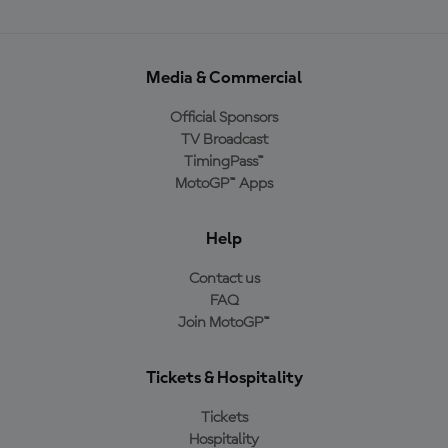
Media & Commercial
Official Sponsors
TV Broadcast
TimingPass™
MotoGP™ Apps
Help
Contact us
FAQ
Join MotoGP™
Tickets & Hospitality
Tickets
Hospitality