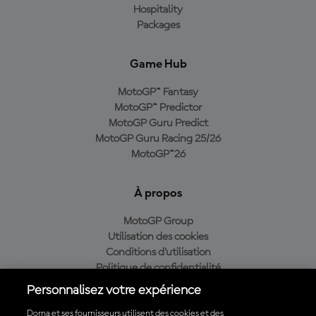
Hospitality
Packages
Game Hub
MotoGP™ Fantasy
MotoGP™ Predictor
MotoGP Guru Predict
MotoGP Guru Racing 25/26
MotoGP™26
À propos
MotoGP Group
Utilisation des cookies
Conditions d'utilisation
Politique de confidentialité
Politique d’achat
Personnalisez votre expérience
Dorna et ses fournisseurs utilisent des cookies et des