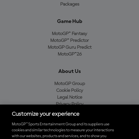
Packages
Game Hub
MotoGP™ Fantasy
MotoGP™ Predictor
MotoGP Guru Predict
MotoGP™26
About Us
MotoGP Group
Cookie Policy
Legal Notice
Privacy Policy
Purchase Policy
Customize your experience
MotoGP™ Sports Entertainment Group and its suppliers use
cookies and similar technologies to measure your interactions
with our websites, products and services, and to show you
Baixe o aplicativo oficial da MotoGP™