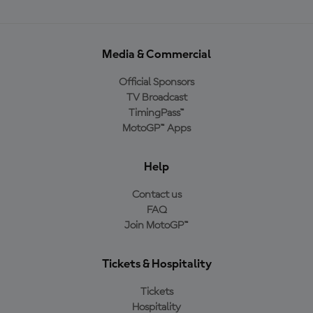
Media & Commercial
Official Sponsors
TV Broadcast
TimingPass™
MotoGP™ Apps
Help
Contact us
FAQ
Join MotoGP™
Tickets & Hospitality
Tickets
Hospitality