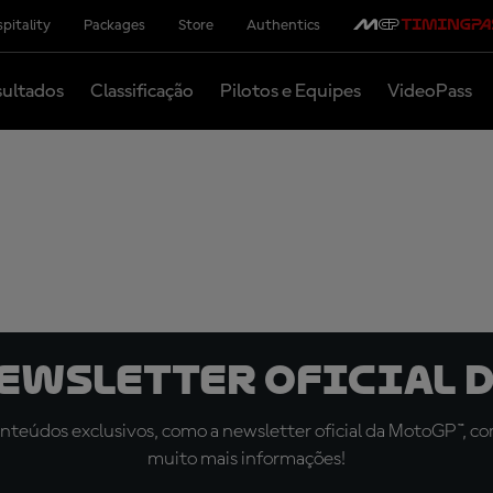
pitality
Packages
Store
Authentics
ultados
Classificação
Pilotos e Equipes
VideoPass
newsletter oficial d
teúdos exclusivos, como a newsletter oficial da MotoGP™, com 
muito mais informações!