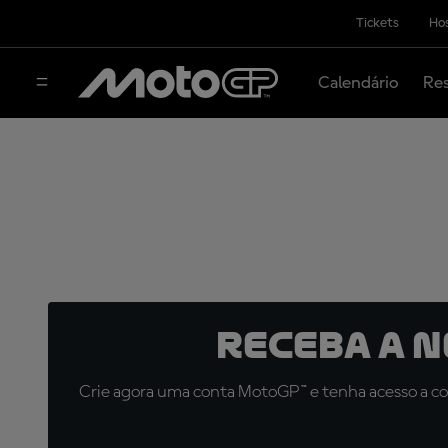
Tickets
Hos
Calendário
Res
Receba a 
Crie agora uma conta MotoGP™ e tenha acesso a con