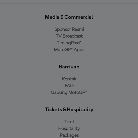
Media & Commercial
Sponsor Resmi
TV Broadcast
TimingPass™
MotoGP™ Apps
Bantuan
Kontak
FAQ
Gabung MotoGP™
Tickets & Hospitality
Tiket
Hospitality
Packages