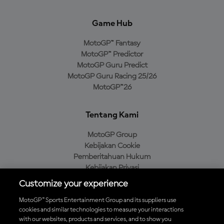
Game Hub
MotoGP™ Fantasy
MotoGP™ Predictor
MotoGP Guru Predict
MotoGP Guru Racing 25/26
MotoGP™26
Tentang Kami
MotoGP Group
Kebijakan Cookie
Pemberitahuan Hukum
Kebijakan Privasi
Kebijakan Pembelian
Customize your experience
MotoGP™ Sports Entertainment Group and its suppliers use
cookies and similar technologies to measure your interactions
with our websites, products and services, and to show you
Unduh Aplikasi Resmi MotoGP™