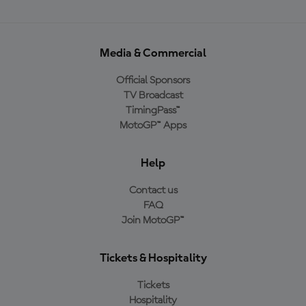
Media & Commercial
Official Sponsors
TV Broadcast
TimingPass™
MotoGP™ Apps
Help
Contact us
FAQ
Join MotoGP™
Tickets & Hospitality
Tickets
Hospitality