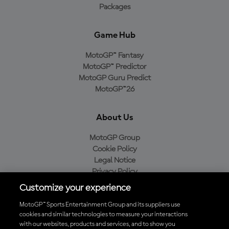
Packages
Game Hub
MotoGP™ Fantasy
MotoGP™ Predictor
MotoGP Guru Predict
MotoGP™26
About Us
MotoGP Group
Cookie Policy
Legal Notice
Privacy Policy
Purchase Policy
Customize your experience
MotoGP™ Sports Entertainment Group and its suppliers use
cookies and similar technologies to measure your interactions
with our websites, products and services, and to show you
Baixe o aplicativo oficial da MotoGP™