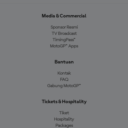
Media & Commercial
Sponsor Resmi
TV Broadcast
TimingPass™
MotoGP™ Apps
Bantuan
Kontak
FAQ
Gabung MotoGP™
Tickets & Hospitality
Tiket
Hospitality
Packages