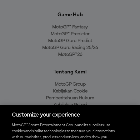
Game Hub
MotoGP™ Fantasy
MotoGP™ Predictor
MotoGP Guru Predict
MotoGP Guru Racing 25/26
MotoGP™26
Tentang Kami
MotoGP Group
Kebijakan Cookie
Pemberitahuan Hukum
Kebijakan Privasi
Kebijakan Pembelian
Customize your experience
MotoGP™ Sports Entertainment Group and its suppliers use
cookies and similar technologies to measure your interactions
with our websites, products and services, and to show you
Unduh Aplikasi Resmi MotoGP™