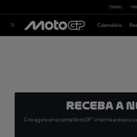
Tickets
Hos
Calendário
Res
Receba a 
Crie agora uma conta MotoGP™ e tenha acesso a con