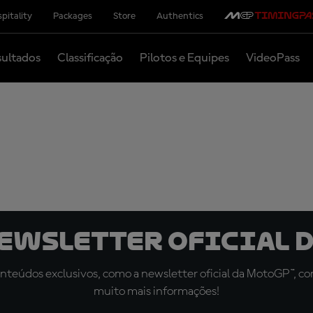
pitality
Packages
Store
Authentics
ultados
Classificação
Pilotos e Equipes
VideoPass
newsletter oficial d
teúdos exclusivos, como a newsletter oficial da MotoGP™, com 
muito mais informações!