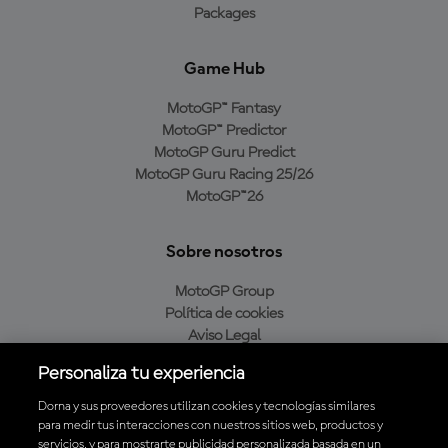
Packages
Game Hub
MotoGP™ Fantasy
MotoGP™ Predictor
MotoGP Guru Predict
MotoGP Guru Racing 25/26
MotoGP™26
Sobre nosotros
MotoGP Group
Política de cookies
Aviso Legal
Política de privacidad
Personaliza tu experiencia
Política de compra
Dorna y sus proveedores utilizan cookies y tecnologías similares
para medir tus interacciones con nuestros sitios web, productos y
servicios, y para mostrarte publicidad personalizada basada en un