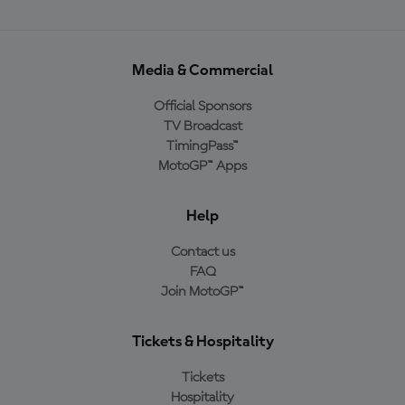
Media & Commercial
Official Sponsors
TV Broadcast
TimingPass™
MotoGP™ Apps
Help
Contact us
FAQ
Join MotoGP™
Tickets & Hospitality
Tickets
Hospitality