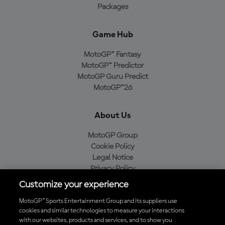
Packages
Game Hub
MotoGP™ Fantasy
MotoGP™ Predictor
MotoGP Guru Predict
MotoGP™26
About Us
MotoGP Group
Cookie Policy
Legal Notice
Privacy Policy
Purchase Policy
Customize your experience
MotoGP™ Sports Entertainment Group and its suppliers use
cookies and similar technologies to measure your interactions
with our websites, products and services, and to show you
Baixe o aplicativo oficial da MotoGP™