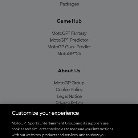
Packages
Game Hub
MotoGP™ Fantasy
MotoGP™ Predictor
MotoGP Guru Predict
MotoGP™26
About Us
MotoGP Group
Cookie Policy
Legal Notice
Privacy Policy
Purchase Policy
Customize your experience
MotoGP™ Sports Entertainment Group and its suppliers use
cookies and similar technologies to measure your interactions
with our websites, products and services, and to show you
Baixe o aplicativo oficial da MotoGP™