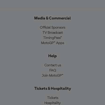
Media & Commercial
Official Sponsors
TV Broadcast
TimingPass™
MotoGP™ Apps
Help
Contact us
FAQ
Join MotoGP™
Tickets & Hospitality
Tickets
Hospitality