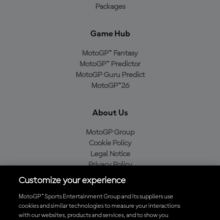
Packages
Game Hub
MotoGP™ Fantasy
MotoGP™ Predictor
MotoGP Guru Predict
MotoGP™26
About Us
MotoGP Group
Cookie Policy
Legal Notice
Privacy Policy
Purchase Policy
Customize your experience
MotoGP™ Sports Entertainment Group and its suppliers use
cookies and similar technologies to measure your interactions
with our websites, products and services, and to show you
Baixe o aplicativo oficial da MotoGP™