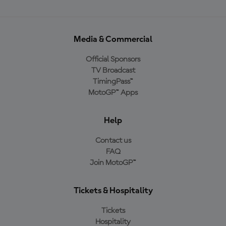
Media & Commercial
Official Sponsors
TV Broadcast
TimingPass™
MotoGP™ Apps
Help
Contact us
FAQ
Join MotoGP™
Tickets & Hospitality
Tickets
Hospitality