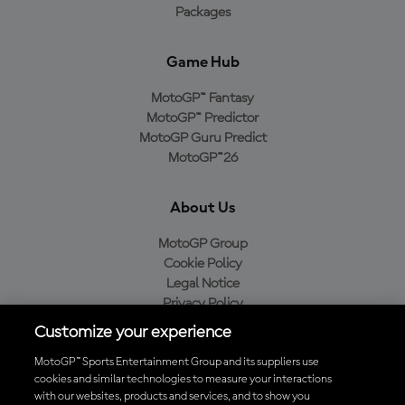
Packages
Game Hub
MotoGP™ Fantasy
MotoGP™ Predictor
MotoGP Guru Predict
MotoGP™26
About Us
MotoGP Group
Cookie Policy
Legal Notice
Privacy Policy
Purchase Policy
Customize your experience
MotoGP™ Sports Entertainment Group and its suppliers use
cookies and similar technologies to measure your interactions
with our websites, products and services, and to show you
Baixe o aplicativo oficial da MotoGP™