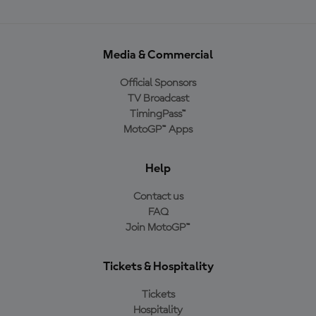
Media & Commercial
Official Sponsors
TV Broadcast
TimingPass™
MotoGP™ Apps
Help
Contact us
FAQ
Join MotoGP™
Tickets & Hospitality
Tickets
Hospitality