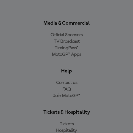
Media & Commercial
Official Sponsors
TV Broadcast
TimingPass™
MotoGP™ Apps
Help
Contact us
FAQ
Join MotoGP™
Tickets & Hospitality
Tickets
Hospitality