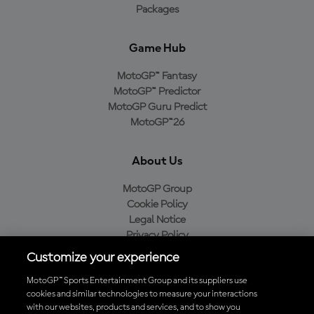
Packages
Game Hub
MotoGP™ Fantasy
MotoGP™ Predictor
MotoGP Guru Predict
MotoGP™26
About Us
MotoGP Group
Cookie Policy
Legal Notice
Privacy Policy
Purchase Policy
Customize your experience
MotoGP™ Sports Entertainment Group and its suppliers use
cookies and similar technologies to measure your interactions
with our websites, products and services, and to show you
Baixe o aplicativo oficial da MotoGP™