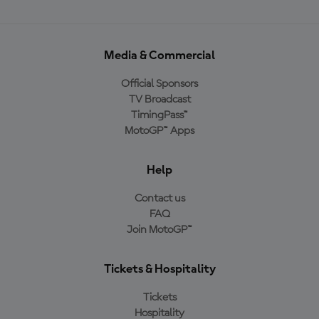
Media & Commercial
Official Sponsors
TV Broadcast
TimingPass™
MotoGP™ Apps
Help
Contact us
FAQ
Join MotoGP™
Tickets & Hospitality
Tickets
Hospitality