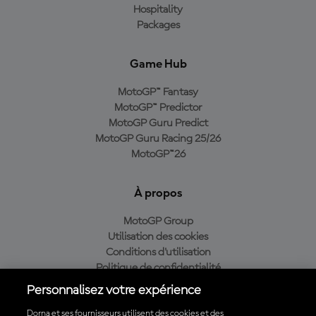
Hospitality
Packages
Game Hub
MotoGP™ Fantasy
MotoGP™ Predictor
MotoGP Guru Predict
MotoGP Guru Racing 25/26
MotoGP™26
À propos
MotoGP Group
Utilisation des cookies
Conditions d'utilisation
Politique de confidentialité
Politique d’achat
Personnalisez votre expérience
Dorna et ses fournisseurs utilisent des cookies et des