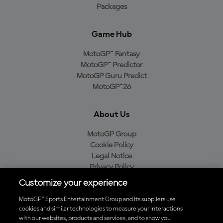
Packages
Game Hub
MotoGP™ Fantasy
MotoGP™ Predictor
MotoGP Guru Predict
MotoGP™26
About Us
MotoGP Group
Cookie Policy
Legal Notice
Privacy Policy
Purchase Policy
Customize your experience
MotoGP™ Sports Entertainment Group and its suppliers use
cookies and similar technologies to measure your interactions
with our websites, products and services, and to show you
Baixe o aplicativo oficial da MotoGP™