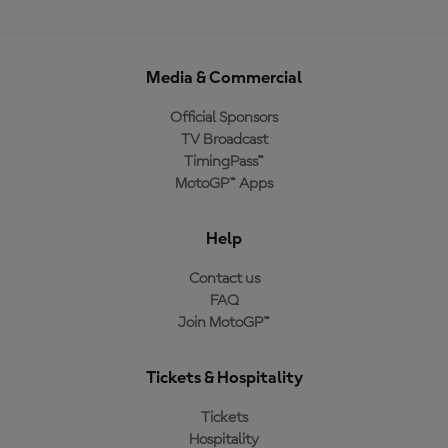
Media & Commercial
Official Sponsors
TV Broadcast
TimingPass™
MotoGP™ Apps
Help
Contact us
FAQ
Join MotoGP™
Tickets & Hospitality
Tickets
Hospitality