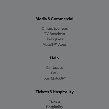
Media & Commercial
Official Sponsors
TV Broadcast
TimingPass™
MotoGP™ Apps
Help
Contact us
FAQ
Join MotoGP™
Tickets & Hospitality
Tickets
Hospitality