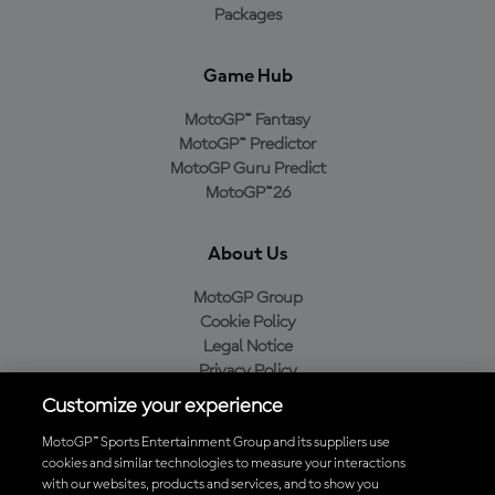
Packages
Game Hub
MotoGP™ Fantasy
MotoGP™ Predictor
MotoGP Guru Predict
MotoGP™26
About Us
MotoGP Group
Cookie Policy
Legal Notice
Privacy Policy
Purchase Policy
Customize your experience
MotoGP™ Sports Entertainment Group and its suppliers use
cookies and similar technologies to measure your interactions
with our websites, products and services, and to show you
Baixe o aplicativo oficial da MotoGP™