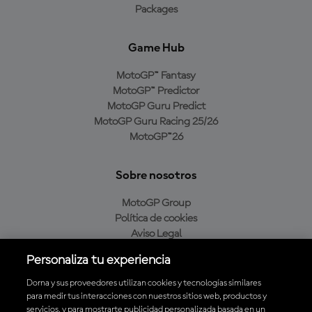
Packages
Game Hub
MotoGP™ Fantasy
MotoGP™ Predictor
MotoGP Guru Predict
MotoGP Guru Racing 25/26
MotoGP™26
Sobre nosotros
MotoGP Group
Política de cookies
Aviso Legal
Política de privacidad
Personaliza tu experiencia
Política de compra
Dorna y sus proveedores utilizan cookies y tecnologías similares
para medir tus interacciones con nuestros sitios web, productos y
servicios, y para mostrarte publicidad personalizada basada en un