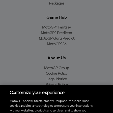
Packages
Game Hub
MotoGP™ Fantasy
MotoGP™ Predictor
MotoGP Guru Predict
MotoGP™26
About Us
MotoGP Group
Cookie Policy
Legal Notice
Privacy Policy
Purchase Policy
Customize your experience
MotoGP™ Sports Entertainment Group and its suppliers use
cookies and similar technologies to measure your interactions
with our websites, products and services, and to show you
Baixe o aplicativo oficial da MotoGP™