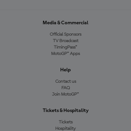
Media & Commercial
Official Sponsors
TV Broadcast
TimingPass™
MotoGP™ Apps
Help
Contact us
FAQ
Join MotoGP™
Tickets & Hospitality
Tickets
Hospitality