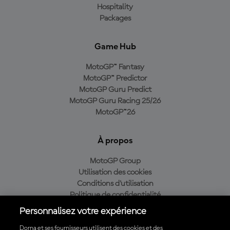
Hospitality
Packages
Game Hub
MotoGP™ Fantasy
MotoGP™ Predictor
MotoGP Guru Predict
MotoGP Guru Racing 25/26
MotoGP™26
À propos
MotoGP Group
Utilisation des cookies
Conditions d'utilisation
Politique de confidentialité
Politique d’achat
Personnalisez votre expérience
Dorna et ses fournisseurs utilisent des cookies et des