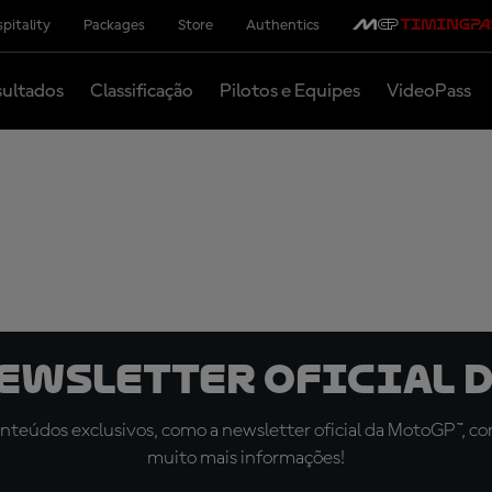
pitality
Packages
Store
Authentics
ultados
Classificação
Pilotos e Equipes
VideoPass
newsletter oficial d
teúdos exclusivos, como a newsletter oficial da MotoGP™, com 
muito mais informações!