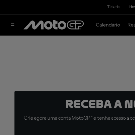
Tickets
Hos
Calendário
Res
Receba a 
Crie agora uma conta MotoGP™ e tenha acesso a con