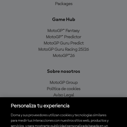
Packages
Game Hub
MotoGP™ Fantasy
MotoGP™ Predictor
MotoGP Guru Predict
MotoGP Guru Racing 25/26
MotoGP™26
Sobre nosotros
MotoGP Group
Política de cookies
Aviso Legal
Política de privacidad
Personaliza tu experiencia
Política de compra
Dorna y sus proveedores utilizan cookies y tecnologías similares
para medir tus interacciones con nuestros sitios web, productos y
servicios, y para mostrarte publicidad personalizada basada en un