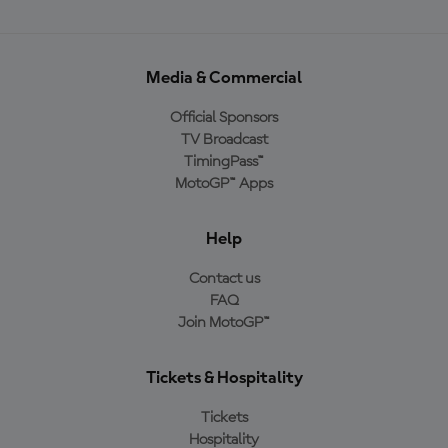
Media & Commercial
Official Sponsors
TV Broadcast
TimingPass™
MotoGP™ Apps
Help
Contact us
FAQ
Join MotoGP™
Tickets & Hospitality
Tickets
Hospitality