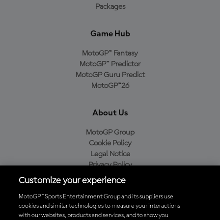
Packages
Game Hub
MotoGP™ Fantasy
MotoGP™ Predictor
MotoGP Guru Predict
MotoGP™26
About Us
MotoGP Group
Cookie Policy
Legal Notice
Privacy Policy
Purchase Policy
Customize your experience
MotoGP™ Sports Entertainment Group and its suppliers use
cookies and similar technologies to measure your interactions
with our websites, products and services, and to show you
Baixe o aplicativo oficial da MotoGP™