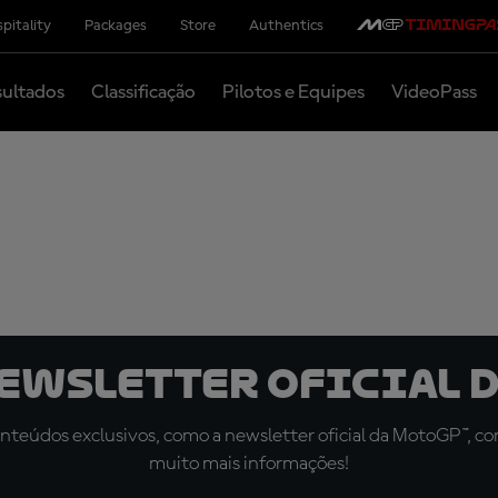
pitality
Packages
Store
Authentics
ultados
Classificação
Pilotos e Equipes
VideoPass
newsletter oficial d
teúdos exclusivos, como a newsletter oficial da MotoGP™, com 
muito mais informações!