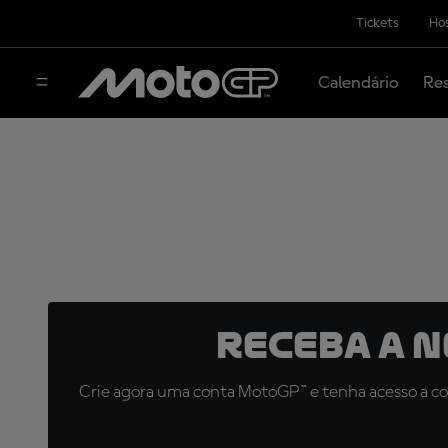
Tickets
Hos
Calendário
Res
Receba a 
Crie agora uma conta MotoGP™ e tenha acesso a con