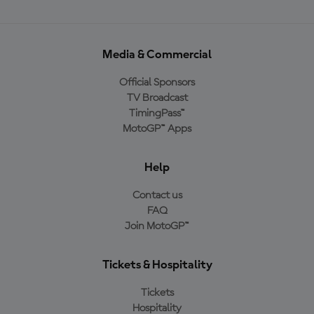
Media & Commercial
Official Sponsors
TV Broadcast
TimingPass™
MotoGP™ Apps
Help
Contact us
FAQ
Join MotoGP™
Tickets & Hospitality
Tickets
Hospitality