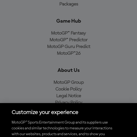
Packages
Game Hub
MotoGP™ Fantasy
MotoGP™ Predictor
MotoGP Guru Predict
MotoGP™26
About Us
MotoGP Group
Cookie Policy
Legal Notice
Privacy Policy
Purchase Policy
Customize your experience
MotoGP™ Sports Entertainment Group and its suppliers use
cookies and similar technologies to measure your interactions
with our websites, products and services, and to show you
Baixe o aplicativo oficial da MotoGP™