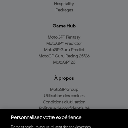
Hospitality
Packages
Game Hub
MotoGP™ Fantasy
MotoGP™ Predictor
MotoGP Guru Predict
MotoGP Guru Racing 25/26
MotoGP™26
À propos
MotoGP Group
Utilisation des cookies
Conditions d'utilisation
Politique de confidentialité
Politique d’achat
Personnalisez votre expérience
Dorna et ses fournisseurs utilisent des cookies et des