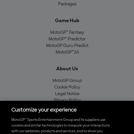
Packages
Game Hub
MotoGP™ Fantasy
MotoGP™ Predictor
MotoGP Guru Predict
MotoGP™26
About Us
MotoGP Group
Cookie Policy
Legal Notice
Privacy Policy
Purchase Policy
Customize your experience
MotoGP™ Sports Entertainment Group and its suppliers use
cookies and similar technologies to measure your interactions
with our websites, products and services, and to show you
Baixe o aplicativo oficial da MotoGP™