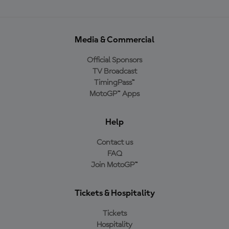
Media & Commercial
Official Sponsors
TV Broadcast
TimingPass™
MotoGP™ Apps
Help
Contact us
FAQ
Join MotoGP™
Tickets & Hospitality
Tickets
Hospitality