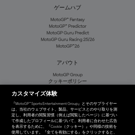
ゲームハブ
MotoGP™ Fantasy
MotoGP™ Predictor
MotoGP Guru Predict
MotoGP Guru Racing 25/26
MotoGP™26
アバウト
MotoGP Group
クッキーポリシー
利用規約
カスタマイズ体験
プライバシーポリシー
購入ポリシー
『MotoGP™ Sports Entertainment Group』とそのサプライヤー
は、当社のウェブサイト、製品、サービスとのやり取りを測
定し、利用者の閲覧習慣（例えば閲覧したページ）に基づい
て作成したプロフィールに基づいて、利用者に合わせた広告
オフィシャルアプリ
を表示するために、『Cookie（クッキー）』や同様の技術を
使用しています。『全てを有効にする』をクリックすると、