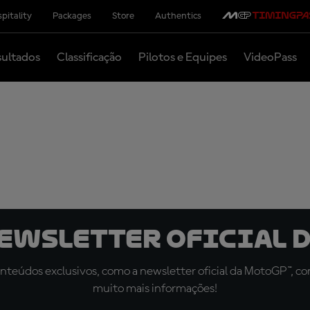
pitality
Packages
Store
Authentics
ultados
Classificação
Pilotos e Equipes
VideoPass
newsletter oficial d
teúdos exclusivos, como a newsletter oficial da MotoGP™, com 
muito mais informações!