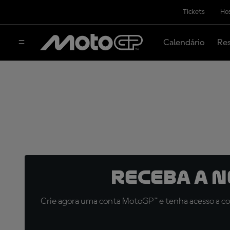
Tickets
Hos
Calendário
Res
Receba a 
Crie agora uma conta MotoGP™ e tenha acesso a con