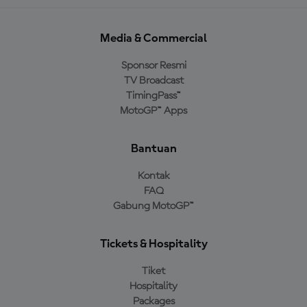
Media & Commercial
Sponsor Resmi
TV Broadcast
TimingPass™
MotoGP™ Apps
Bantuan
Kontak
FAQ
Gabung MotoGP™
Tickets & Hospitality
Tiket
Hospitality
Packages