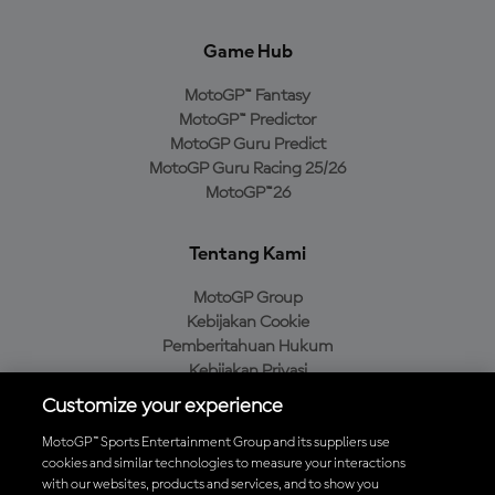
Game Hub
MotoGP™ Fantasy
MotoGP™ Predictor
MotoGP Guru Predict
MotoGP Guru Racing 25/26
MotoGP™26
Tentang Kami
MotoGP Group
Kebijakan Cookie
Pemberitahuan Hukum
Kebijakan Privasi
Kebijakan Pembelian
Customize your experience
MotoGP™ Sports Entertainment Group and its suppliers use
cookies and similar technologies to measure your interactions
with our websites, products and services, and to show you
Unduh Aplikasi Resmi MotoGP™