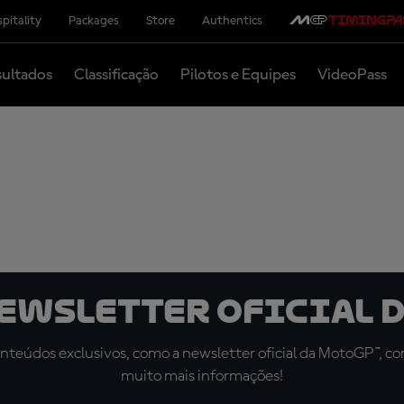
pitality
Packages
Store
Authentics
ultados
Classificação
Pilotos e Equipes
VideoPass
newsletter oficial d
teúdos exclusivos, como a newsletter oficial da MotoGP™, com 
muito mais informações!