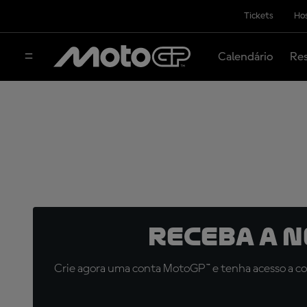
Tickets
Hos
Calendário
Res
Receba a 
Crie agora uma conta MotoGP™ e tenha acesso a con