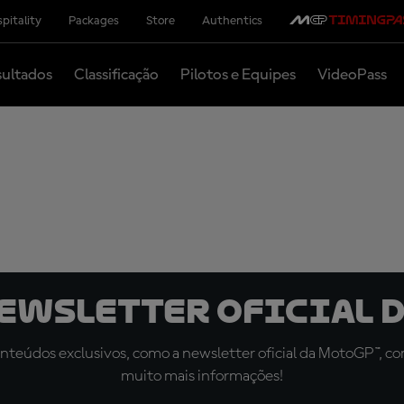
pitality
Packages
Store
Authentics
ultados
Classificação
Pilotos e Equipes
VideoPass
newsletter oficial d
teúdos exclusivos, como a newsletter oficial da MotoGP™, com 
muito mais informações!