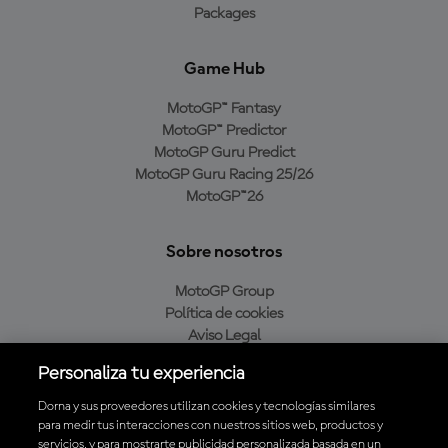
Packages
Game Hub
MotoGP™ Fantasy
MotoGP™ Predictor
MotoGP Guru Predict
MotoGP Guru Racing 25/26
MotoGP™26
Sobre nosotros
MotoGP Group
Política de cookies
Aviso Legal
Política de privacidad
Personaliza tu experiencia
Política de compra
Dorna y sus proveedores utilizan cookies y tecnologías similares
para medir tus interacciones con nuestros sitios web, productos y
servicios, y para mostrarte publicidad personalizada basada en un