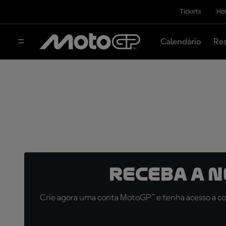
Tickets
Hos
Calendário
Res
Receba a 
Crie agora uma conta MotoGP™ e tenha acesso a con