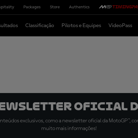
pitality
Packages
Store
Authentics
ultados
Classificação
Pilotos e Equipes
VideoPass
newsletter oficial d
teúdos exclusivos, como a newsletter oficial da MotoGP™, com 
muito mais informações!