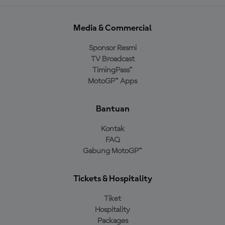
Media & Commercial
Sponsor Resmi
TV Broadcast
TimingPass™
MotoGP™ Apps
Bantuan
Kontak
FAQ
Gabung MotoGP™
Tickets & Hospitality
Tiket
Hospitality
Packages