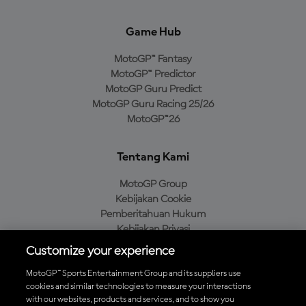
Game Hub
MotoGP™ Fantasy
MotoGP™ Predictor
MotoGP Guru Predict
MotoGP Guru Racing 25/26
MotoGP™26
Tentang Kami
MotoGP Group
Kebijakan Cookie
Pemberitahuan Hukum
Kebijakan Privasi
Kebijakan Pembelian
Customize your experience
MotoGP™ Sports Entertainment Group and its suppliers use
cookies and similar technologies to measure your interactions
with our websites, products and services, and to show you
Unduh Aplikasi Resmi MotoGP™