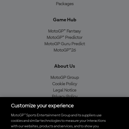
Packages
Game Hub
MotoGP™ Fantasy
MotoGP™ Predictor
MotoGP Guru Predict
MotoGP™26
About Us
MotoGP Group
Cookie Policy
Legal Notice
Privacy Policy
Purchase Policy
Customize your experience
MotoGP™ Sports Entertainment Group and its suppliers use
cookies and similar technologies to measure your interactions
with our websites, products and services, and to show you
Baixe o aplicativo oficial da MotoGP™