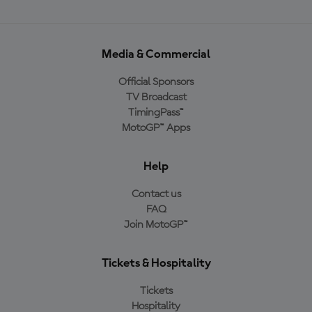
Media & Commercial
Official Sponsors
TV Broadcast
TimingPass™
MotoGP™ Apps
Help
Contact us
FAQ
Join MotoGP™
Tickets & Hospitality
Tickets
Hospitality