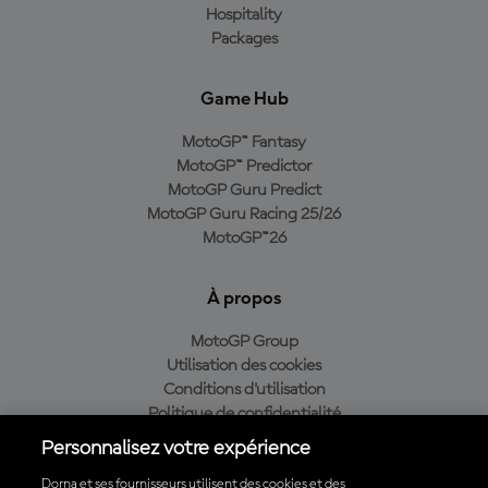
Hospitality
Packages
Game Hub
MotoGP™ Fantasy
MotoGP™ Predictor
MotoGP Guru Predict
MotoGP Guru Racing 25/26
MotoGP™26
À propos
MotoGP Group
Utilisation des cookies
Conditions d'utilisation
Politique de confidentialité
Politique d’achat
Personnalisez votre expérience
Dorna et ses fournisseurs utilisent des cookies et des