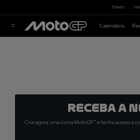
Tickets
Hos
Calendário
Res
Receba a 
Crie agora uma conta MotoGP™ e tenha acesso a con