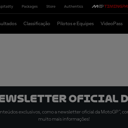
pitality
Packages
Store
Authentics
ultados
Classificação
Pilotos e Equipes
VideoPass
newsletter oficial d
teúdos exclusivos, como a newsletter oficial da MotoGP™, com 
muito mais informações!