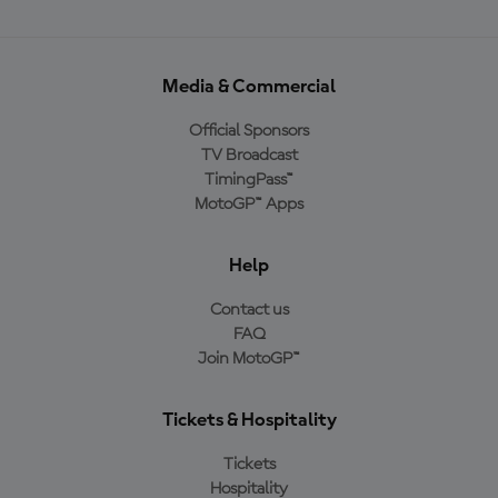
Media & Commercial
Official Sponsors
TV Broadcast
TimingPass™
MotoGP™ Apps
Help
Contact us
FAQ
Join MotoGP™
Tickets & Hospitality
Tickets
Hospitality