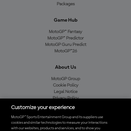
Packages
Game Hub
MotoGP™ Fantasy
MotoGP™ Predictor
MotoGP Guru Predict
MotoGP™26
About Us
MotoGP Group
Cookie Policy
Legal Notice
Privacy Policy
Purchase Policy
Customize your experience
MotoGP™ Sports Entertainment Group and its suppliers use
cookies and similar technologies to measure your interactions
with our websites, products and services, and to show you
Baixe o aplicativo oficial da MotoGP™