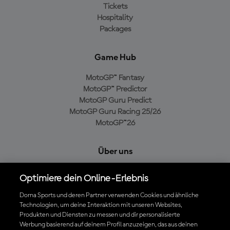
Tickets
Hospitality
Packages
Game Hub
MotoGP™ Fantasy
MotoGP™ Predictor
MotoGP Guru Predict
MotoGP Guru Racing 25/26
MotoGP™26
Über uns
MotoGP Group
Optimiere dein Online-Erlebnis
Cookie-Richtlinien
Geschäftsbedingungen
Dorna Sports und deren Partner verwenden Cookies und ähnliche
Technologien, um deine Interaktion mit unseren Websites,
Datenschutzrichtlinien
Produkten und Diensten zu messen und dir personalisierte
Kaufrichtlinie
Werbung basierend auf deinem Profil anzuzeigen, das aus deinen