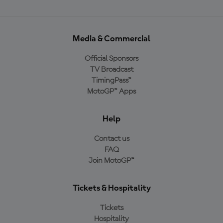
Media & Commercial
Official Sponsors
TV Broadcast
TimingPass™
MotoGP™ Apps
Help
Contact us
FAQ
Join MotoGP™
Tickets & Hospitality
Tickets
Hospitality