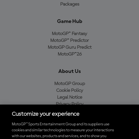
Packages
Game Hub
MotoGP™ Fantasy
MotoGP™ Predictor
MotoGP Guru Predict
MotoGP™26
About Us
MotoGP Group
Cookie Policy
Legal Notice
Privacy Policy
Purchase Policy
Customize your experience
MotoGP™ Sports Entertainment Group and its suppliers use
cookies and similar technologies to measure your interactions
with our websites, products and services, and to show you
Baixe o aplicativo oficial da MotoGP™