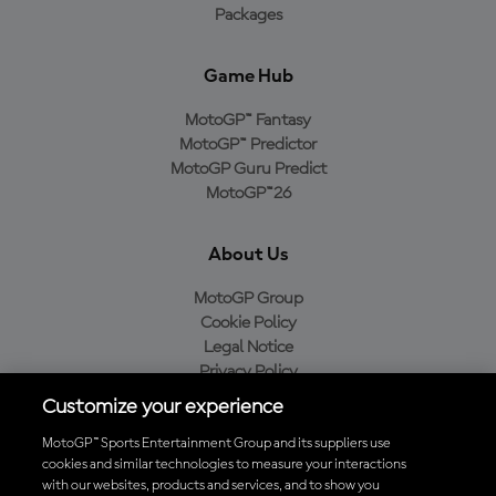
Packages
Game Hub
MotoGP™ Fantasy
MotoGP™ Predictor
MotoGP Guru Predict
MotoGP™26
About Us
MotoGP Group
Cookie Policy
Legal Notice
Privacy Policy
Purchase Policy
Customize your experience
MotoGP™ Sports Entertainment Group and its suppliers use
cookies and similar technologies to measure your interactions
with our websites, products and services, and to show you
Baixe o aplicativo oficial da MotoGP™