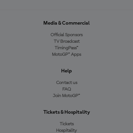
Media & Commercial
Official Sponsors
TV Broadcast
TimingPass™
MotoGP™ Apps
Help
Contact us
FAQ
Join MotoGP™
Tickets & Hospitality
Tickets
Hospitality