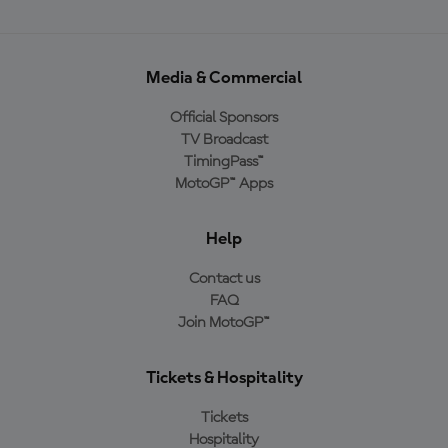
Media & Commercial
Official Sponsors
TV Broadcast
TimingPass™
MotoGP™ Apps
Help
Contact us
FAQ
Join MotoGP™
Tickets & Hospitality
Tickets
Hospitality