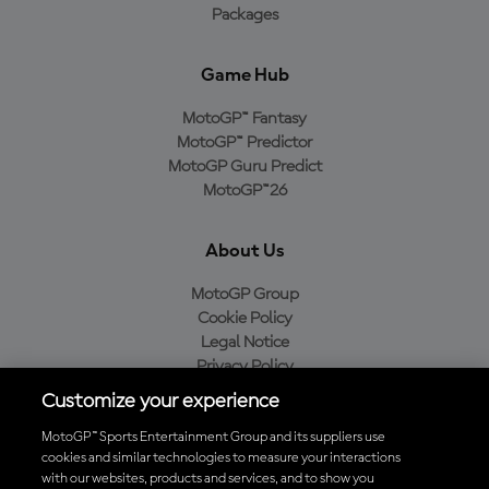
Packages
Game Hub
MotoGP™ Fantasy
MotoGP™ Predictor
MotoGP Guru Predict
MotoGP™26
About Us
MotoGP Group
Cookie Policy
Legal Notice
Privacy Policy
Purchase Policy
Customize your experience
MotoGP™ Sports Entertainment Group and its suppliers use
cookies and similar technologies to measure your interactions
with our websites, products and services, and to show you
Baixe o aplicativo oficial da MotoGP™