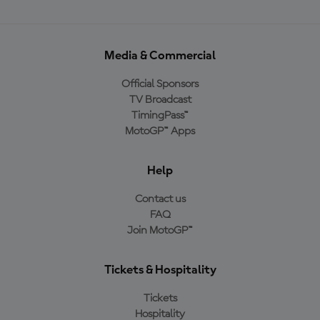
Media & Commercial
Official Sponsors
TV Broadcast
TimingPass™
MotoGP™ Apps
Help
Contact us
FAQ
Join MotoGP™
Tickets & Hospitality
Tickets
Hospitality