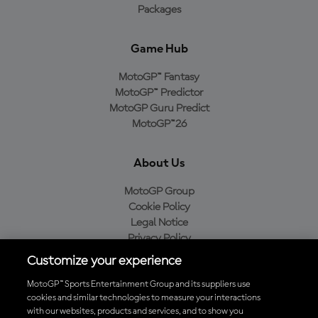
Packages
Game Hub
MotoGP™ Fantasy
MotoGP™ Predictor
MotoGP Guru Predict
MotoGP™26
About Us
MotoGP Group
Cookie Policy
Legal Notice
Privacy Policy
Purchase Policy
Customize your experience
MotoGP™ Sports Entertainment Group and its suppliers use
cookies and similar technologies to measure your interactions
with our websites, products and services, and to show you
Baixe o aplicativo oficial da MotoGP™