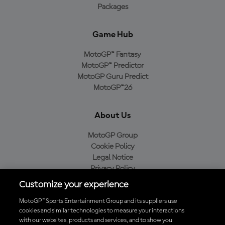
Packages
Game Hub
MotoGP™ Fantasy
MotoGP™ Predictor
MotoGP Guru Predict
MotoGP™26
About Us
MotoGP Group
Cookie Policy
Legal Notice
Privacy Policy
Purchase Policy
Customize your experience
MotoGP™ Sports Entertainment Group and its suppliers use
cookies and similar technologies to measure your interactions
with our websites, products and services, and to show you
Baixe o aplicativo oficial da MotoGP™