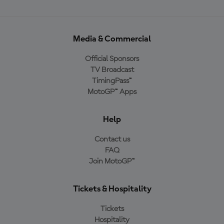
Media & Commercial
Official Sponsors
TV Broadcast
TimingPass™
MotoGP™ Apps
Help
Contact us
FAQ
Join MotoGP™
Tickets & Hospitality
Tickets
Hospitality