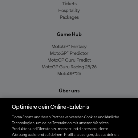
Tickets
Hospitality
Packages
Game Hub
MotoGP™ Fantasy
MotoGP™ Predictor
MotoGP Guru Predict
MotoGP Guru Racing 25/26
MotoGP™26
Über uns
MotoGP Group
Optimiere dein Online-Erlebnis
Cookie-Richtlinien
Geschäftsbedingungen
Dorna Sports und deren Partner verwenden Cookies und ähnliche
Technologien, um deine Interaktion mit unseren Websites,
Datenschutzrichtlinien
Produkten und Diensten zu messen und dir personalisierte
Kaufrichtlinie
Werbung basierend auf deinem Profil anzuzeigen, das aus deinen