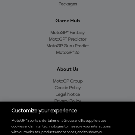
Packages
Game Hub
MotoGP™ Fantasy
MotoGP™ Predictor
MotoGP Guru Predict
MotoGP™26
About Us
MotoGP Group
Cookie Policy
Legal Notice
Privacy Policy
Purchase Policy
Customize your experience
MotoGP™ Sports Entertainment Group and its suppliers use
cookies and similar technologies to measure your interactions
with our websites, products and services, and to show you
Baixe o aplicativo oficial da MotoGP™