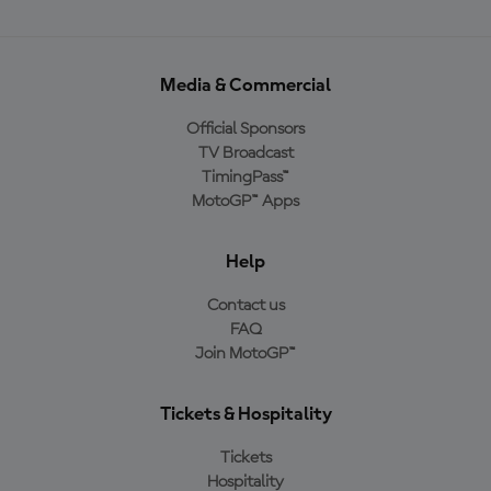
Media & Commercial
Official Sponsors
TV Broadcast
TimingPass™
MotoGP™ Apps
Help
Contact us
FAQ
Join MotoGP™
Tickets & Hospitality
Tickets
Hospitality